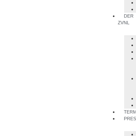
DER
ZVNL
TERM
PRE