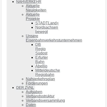
NAHVERKEHR
Aktuelle
Neuigkeiten
Aktuelle
Projekte
STADTLand+
Nordsachsen
bewegt
Unsere
Eisenbahnverkehrstunternehmen
DB
Regio
Südost
Erfurter
Bahn
Abellio
Mitteldeutsche
Regiobahn
Nahverkehrsplan
Förderungen
DER ZVNL
Aufgaben
Verbandsstruktur
Verbandsversammlung
Daten