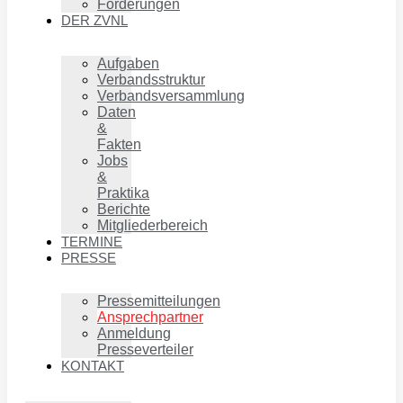
Förderungen
DER ZVNL
Aufgaben
Verbandsstruktur
Verbandsversammlung
Daten
&
Fakten
Jobs
&
Praktika
Berichte
Mitgliederbereich
TERMINE
PRESSE
Pressemitteilungen
Ansprechpartner
Anmeldung
Presseverteiler
KONTAKT