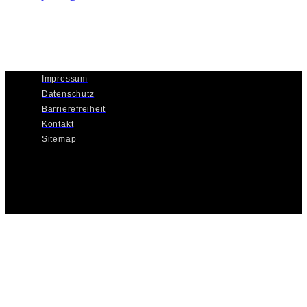
Impressum
Datenschutz
Barrierefreiheit
Kontakt
Sitemap
© 2022 Zweckverband für den Nahverkehrsraum Leipzig